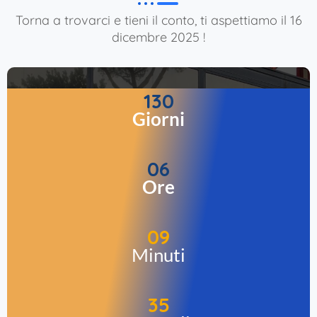
Torna a trovarci e tieni il conto, ti aspettiamo il 16
dicembre 2025 !
130
Giorni
06
Ore
09
Minuti
34